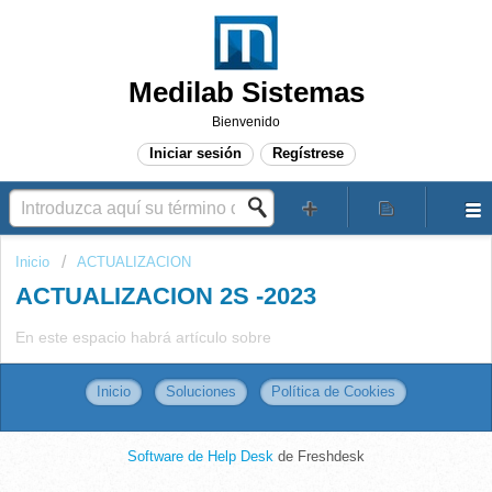
Medilab Sistemas
Bienvenido
Iniciar sesión
Regístrese
Inicio
ACTUALIZACION
ACTUALIZACION 2S -2023
En este espacio habrá artículo sobre
Inicio
Soluciones
Política de Cookies
Software de Help Desk
de Freshdesk