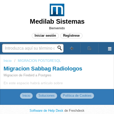
Medilab Sistemas
Bienvenido
Iniciar sesión
Regístrese
Inicio
MIGRACION POSTGRESQL
Migracion Sabbag Radiologos
Migracion de Firebird a Postgres
En este espacio habrá artículo sobre
Inicio
Soluciones
Política de Cookies
Software de Help Desk
de Freshdesk