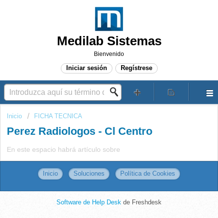
Medilab Sistemas
Bienvenido
Iniciar sesión
Regístrese
Inicio
FICHA TECNICA
Perez Radiologos - Cl Centro
En este espacio habrá artículo sobre
Inicio
Soluciones
Política de Cookies
Software de Help Desk
de Freshdesk