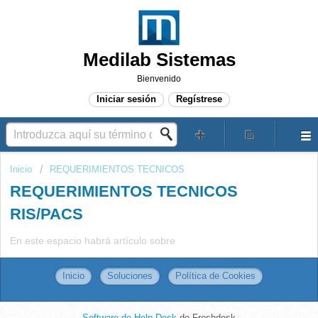
Medilab Sistemas
Bienvenido
Iniciar sesión
Regístrese
Inicio
REQUERIMIENTOS TECNICOS
REQUERIMIENTOS TECNICOS
RIS/PACS
En este espacio habrá artículo sobre
Inicio
Soluciones
Política de Cookies
Software de Help Desk
de Freshdesk